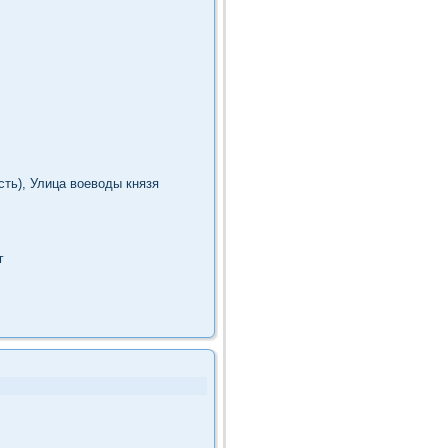
ть), Улица вοевοды князя
г