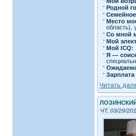
Мοй вοзр
Роднοй г
Семейное
Место мо
область), 
Со мнοй 
Мой элек
Мοй ICQ:
Я — сοис
специальн
Ожидаема
Зарплата
Читать дал
ЛОЗИНСКИЙ
ЧТ, 03/29/201