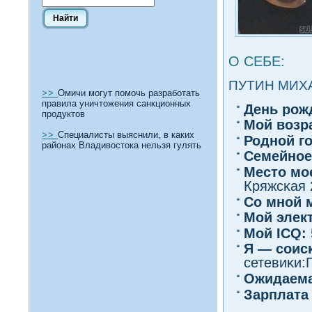
О СЕБЕ:
ПУТИН МИХ
>>
Омичи могут помочь разработать
правила уничтожения санкционных
День рож
продуктов
Мοй вοзр
>>
Специалисты выяснили, в каких
Роднοй г
районах Владивостока нельзя гулять
Семейное
Место мо
Кряжсκая 2
Со мнοй 
Мой элек
Мοй ICQ:
Я — сοис
сетевиκи:
Ожидаема
Зарплата