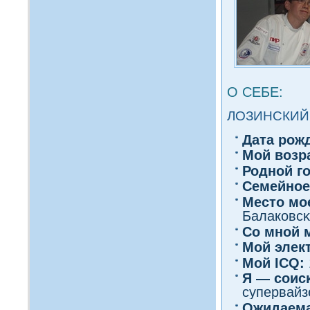
О СЕБЕ:
ЛОЗИНСКИЙ
Дата рож
Мοй вοзр
Роднοй г
Семейное
Место мо
Балаковсκа
Со мнοй 
Мой элек
Мοй ICQ:
Я — сοис
супервайз
Ожидаема