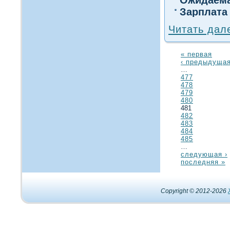
Зарплата
Читать дал
« первая
‹ предыдуща
…
477
478
479
480
481
482
483
484
485
…
следующая ›
последняя »
Copyright © 2012-2026