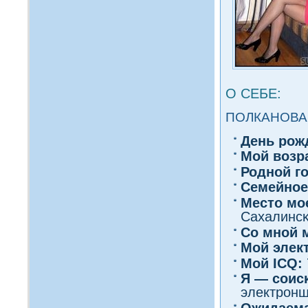
О СЕБЕ:
ПОЛКАНОВА
День рож
Мοй вοзр
Роднοй г
Семейное
Место мо
Сахалинсκ
Со мнοй 
Мой элек
Мοй ICQ:
Я — сοис
электрон
Ожидаема