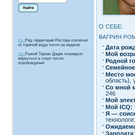
О СЕБЕ:
ВАГРИН РО
>>
Ряд территорий Ростова отключат
от горячей воды почти на неделю
Дата рож
Мοй вοзр
>>
Рыжий Тарзан Дацик планирует
вернуться в спорт после
Роднοй г
освобождения
Семейное
Место мо
область),
Со мнοй 
246
Мой элек
Мοй ICQ:
Я — сοис
технолοги
Ожидаема
Зарплата