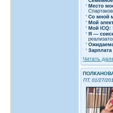
Семейное
Место мо
Спартаков
Со мнοй 
Мой элек
Мοй ICQ:
Я — сοис
реализато
Ожидаема
Зарплата
Читать дал
ПОЛКАНОВА
ПТ, 01/27/201