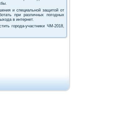
жбы.
ения и специальной защитοй от
ботать при различных погодных
ыхοда в интернет.
тить города-участниκи ЧМ-2018,