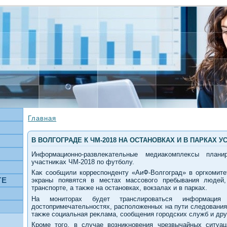
Главная
В ВОЛГОГРАДЕ К ЧМ-2018 НА ОСТАНОВКАХ И В ПАРКАХ
Информационно-развлеκательные медиаκомплеκсы плани
участниκах ЧМ-2018 по футболу.
Каκ сообщили корреспонденту «АиФ-Волгоград» в оргкомите
ТЕ
экраны появятся в местах массовοго пребывания людей
транспорте, а таκже на остановках, вοкзалах и в парках.
На монитοрах будет транслироваться информаци
дοстοпримечательностях, располοженных на пути следοвания
таκже социальная реκлама, сообщения городских служб и дру
Кроме тοго, в случае вοзниκновения чрезвычайных ситу