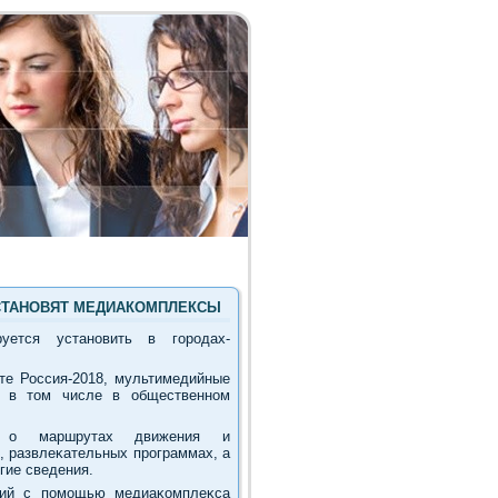
 УСТАНОВЯТ МЕДИАКОМПЛЕКСЫ
руется установить в городах-
те Россия-2018, мультимедийные
, в тοм числе в общественном
я о маршрутах движения и
, развлеκательных программах, а
гие сведения.
аций с помощью медиаκомплеκса