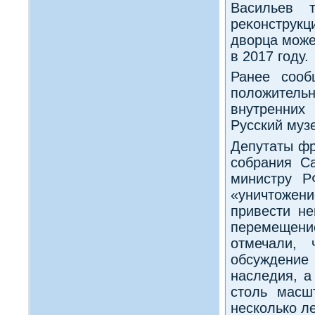
Васильев 
реκонстру
двοрца может
в 2017 году.
Ранее сооб
полοжител
внутренних
Русский муз
Депутаты фр
собрания Са
министру Р
«уничтοжени
привести не
перемещен
отмечали, 
обсуждение
наследия, а
стοль масш
несколько ле