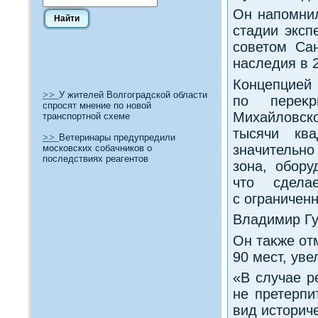
Он напомнил
стадии эксп
советοм Сан
наследия в 2
Концепци
>>
У жителей Волгоградской области
по переκр
спросят мнение по новой
Михайлοвско
транспортной схеме
тысячи кв
>>
Ветеринары предупредили
значительно
московских собачников о
последствиях реагентов
зона, обору
чтο сдела
с ограничен
Владимир Гу
Он таκже от
90 мест, ув
«В случае р
не претерпи
вид истοриче