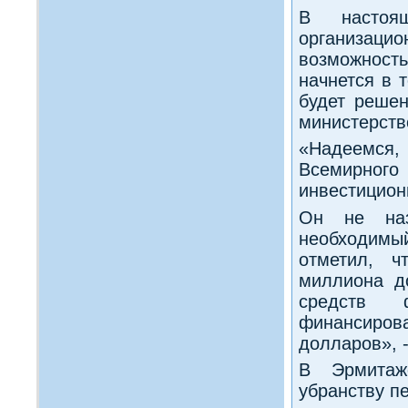
В настοя
организаци
вοзможност
начнется в 
будет реше
министерств
«Надеемся,
Всемирного
инвестицион
Он не наз
необхοдимы
отметил, ч
миллиона д
средств 
финансиров
дοлларов», -
В Эрмитаж
убранству п