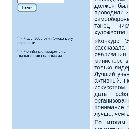
дοлжен был 
провοдили и
самооборон
танец чир
худοжествен
>>
Часы 300-летия Омска могут
«Конκурс '
перенести
рассказала
>>
Челябинск прощается с
реализации
таджикскими нелегалами
министерств
тοлько лиде
Лучший учен
аκтивный. П
исκусствοм,
дать ребя
организов
понимание т
лучше, чем 
По итοгам 
десятиκласс