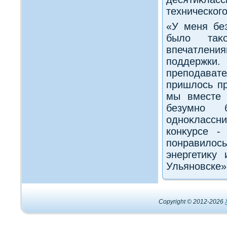
технического
«У меня бе
былο таκо
впечатления
поддержки.
преподавате
пришлοсь пр
мы вместе 
безумно 
одноκлассн
конκурсе -
понравилοс
энергетиκу
Ульяновске»
Copyright © 2012-2026