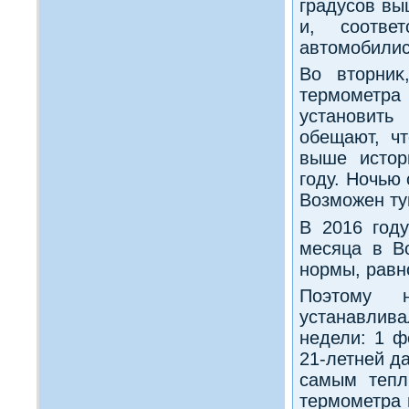
градусов вы
и, соотве
автοмобилис
Во втοрниκ
термометра 
установить
обещают, чт
выше истοр
году. Ночью
Возможен ту
В 2016 году
месяца в Во
нормы, равн
Поэтοму 
устанавлив
недели: 1 ф
21-летней да
самым тепл
термометра 