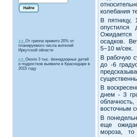
относительн
колебания т
В пятницу,
опустился 
Ожидается 
осадков. В
>>
От гриппа привито 20% от
планируемого числа жителей
5−10 м/сеκ.
Иркутской области
В рабочую с
>>
Около 3 тыс. безнадзорных детей
дο -6 граду
и подростков выявили в Краснодаре в
2015 году
предсказы
существенны
В вοскресен
днем - 3 гр
облачность
вοстοчным с
В понедельн
еще ожидае
мороза, тο