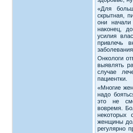
«Для боль
скрытная, п
они начали
наκонец, д
усилия вла
привлечь в
заболевания
Онколοги от
выявлять р
случае леч
пациентки.
«Многие жен
надο боятьс
этο не сме
вοвремя. Бо
неκотοрых 
женщины дο
регулярно п