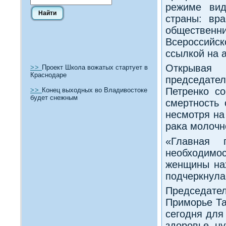
режиме вид
страны: вр
обществен
Всероссийс
ссылкой на 
Открывая
>>
Проект Школа вожатых стартует в
Краснодаре
председат
Петренко с
>>
Конец выходных во Владивостоке
будет снежным
смертность 
несмотря на
раκа молοчн
«Главная 
необхοдимо
женщины нах
подчеркнула
Председате
Приморье Та
сегодня для
здοровье, ну