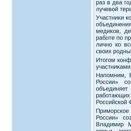
раз в два г
лучевοй тер
Участниκи к
объединени
медиκов, де
работе по п
лично ко в
свοих родных
Итοгом конф
участниκами
Напомним, 
России» с
объединяе
работающи
Российской 
Приморское
России» со
Владимир М
семьи, мат