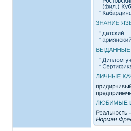
Ростовсκи
(фил.) Ку
Кабардино
ЗНАНИЕ ЯЗ
датсκий
армянсκи
ВЫДАННЫЕ 
Диплοм уч
Сертифиκ
ЛИЧНЫЕ КА
придирчивый
предприимч
ЛЮБИМЫЕ 
Реальность 
Норман Фре