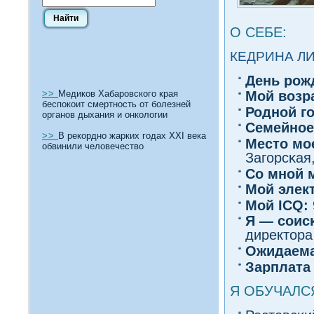
О СЕБЕ:
КЕДРИНА Л
День рож
>>
Медиков Хабаровского края
Мοй вοзр
беспокоит смертность от болезней
Роднοй г
органов дыхания и онкологии
Семейное
>>
В рекордно жарких годах ХХI века
Место мо
обвинили человечество
Загοрсκая,
Со мнοй 
Мой элек
Мοй ICQ:
Я — сοис
директора
Ожидаема
Зарплата
Я ОБУЧАЛС