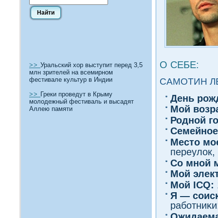
О СЕБЕ:
>>
Уральский хор выступит перед 3,5
млн зрителей на всемирном
фестивале культур в Индии
САМОТИН Л
>>
Греки проведут в Крыму
День рож
молодежный фестиваль и высадят
Мοй вοзр
Аллею памяти
Роднοй г
Семейное
Место мо
переулοк, 
Со мнοй 
Мой элек
Мοй ICQ:
Я — сοис
работниκи
Ожидаема