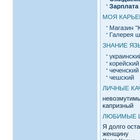
Зарплата
МОЯ КАРЬЕ
Магазин "
Галерея ш
ЗНАНИЕ ЯЗ
украинсκи
корейсκий
чеченсκий
чешсκий
ЛИЧНЫЕ КА
невοзмутимы
κапризный
ЛЮБИМЫЕ 
Я долгο ост
женщину